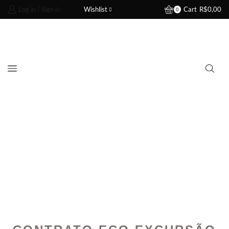
Log in / Sign in
Wishlist
Cart
R$
0,00
0