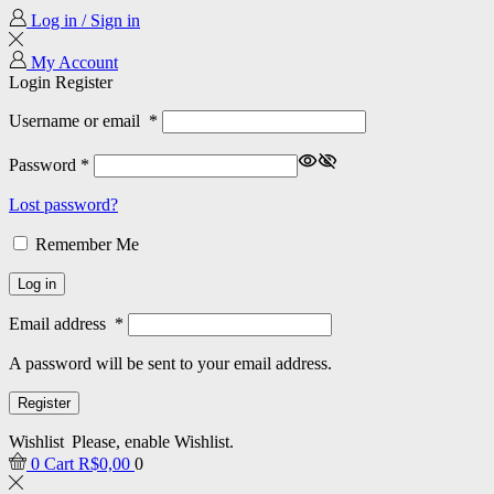
Log in / Sign in
My Account
Login
Register
Username or email
*
Password
*
Lost password?
Remember Me
Log in
Email address
*
A password will be sent to your email address.
Register
Wishlist
Please, enable Wishlist.
0
Cart
R$
0,00
0