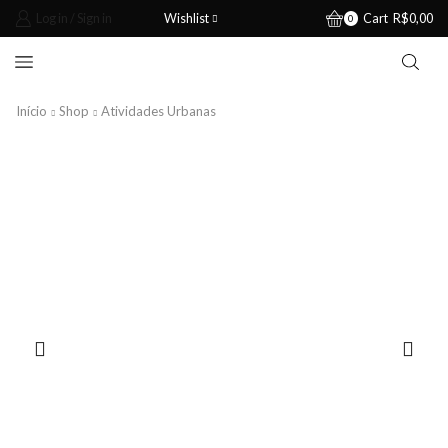
Log in / Sign in
Wishlist
Cart
R$
0,00
0
Início
Shop
Atividades Urbanas