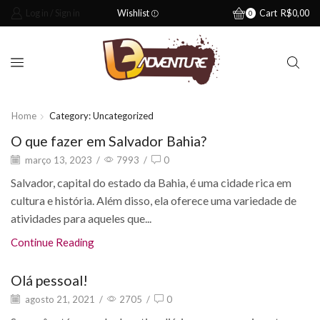
Log in / Sign in
Wishlist
Cart
R$
0,00
0
Home
Category: Uncategorized
O que fazer em Salvador Bahia?
março 13, 2023
/
7993
/
0
Salvador, capital do estado da Bahia, é uma cidade rica em
cultura e história. Além disso, ela oferece uma variedade de
atividades para aqueles que...
Continue Reading
Olá pessoal!
agosto 21, 2021
/
2705
/
0