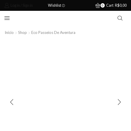
Log in / Sign in
Wishlist
Cart
R$
0,00
0
Início
Shop
Eco Passeios De Aventura