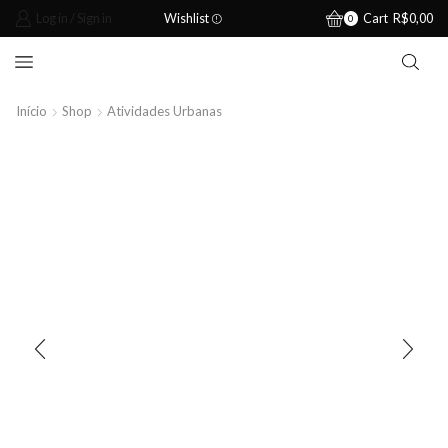
Log in / Sign in
Wishlist
Cart
R$
0,00
0
Início
Shop
Atividades Urbanas